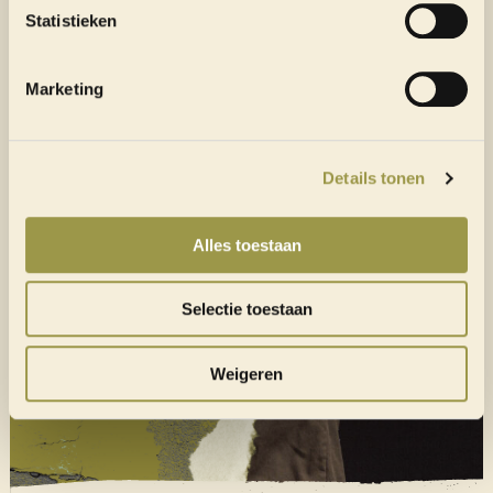
Statistieken
WIJ HELPEN JE VERDER
Marketing
Heb je je antwoord niet kunnen vinden tussen de
veelgestelde vragen? Dan helpen we je natuurlijk
graag verder
Details tonen
Alles toestaan
CONTACT
Selectie toestaan
Weigeren