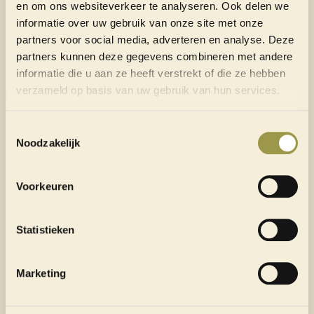
en om ons websiteverkeer te analyseren. Ook delen we
informatie over uw gebruik van onze site met onze
partners voor social media, adverteren en analyse. Deze
partners kunnen deze gegevens combineren met andere
informatie die u aan ze heeft verstrekt of die ze hebben
verzameld op basis van uw gebruik van hun services.
Toestemmingsselectie
WIJ HELPEN JE VERDER
Noodzakelijk
Voorkeuren
Heb je je antwoord niet kunnen vinden tussen de
veelgestelde vragen? Dan helpen we je natuurlijk
Statistieken
graag verder
Marketing
CONTACT