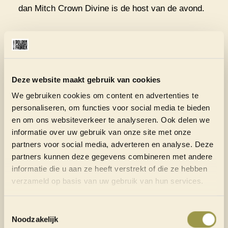
dan Mitch Crown Divine is de host van de avond.
TICKETS: WEES ER OP TIJD BIJ
Tickets zijn verkrijgbaar aan de deur, maar op =
op. Verwacht een exclusieve avond vol sfeer,
Deze website maakt gebruik van cookies
kwaliteit en house op zijn best. Wil je erbij zijn?
We gebruiken cookies om content en advertenties te
Zorg dan dat je op tijd komt, want dit wordt zonder
personaliseren, om functies voor social media te bieden
en om ons websiteverkeer te analyseren. Ook delen we
twijfel een avond die je niet wilt missen.
informatie over uw gebruik van onze site met onze
partners voor social media, adverteren en analyse. Deze
Bestel hier je tickets >
partners kunnen deze gegevens combineren met andere
informatie die u aan ze heeft verstrekt of die ze hebben
verzameld op basis van uw gebruik van hun services.
Toestemmingsselectie
Noodzakelijk